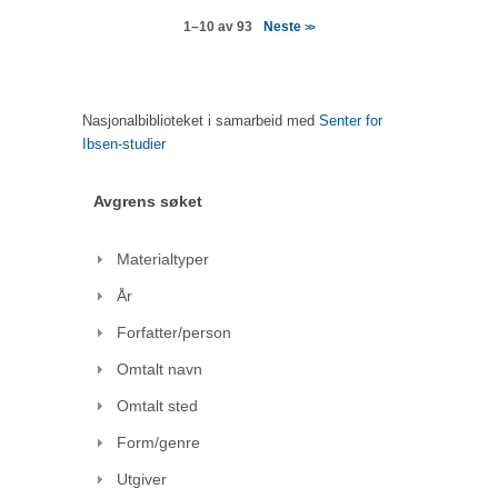
Neste
1–10 av 93
>>
Nasjonalbiblioteket i samarbeid med
Senter for
Ibsen-studier
Avgrens søket
Materialtyper
År
Forfatter/person
Omtalt navn
Omtalt sted
Form/genre
Utgiver