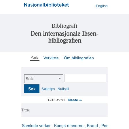
English
Bibliografi
Den internasjonale Ibsen-
bibliografien
Søk
Verkliste
Om bibliografien
Søk
Søk
Søketips
Nullstill
Neste
1–10 av 93
>>
Tittel
Samlede verker : Kongs-emnerne ; Brand ; Peer Gynt. 2