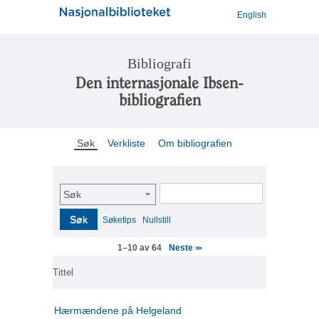
English
Bibliografi
Den internasjonale Ibsen-
bibliografien
Søk
Verkliste
Om bibliografien
Søk
Søk
Søketips
Nullstill
Neste
1–10 av 64
>>
Tittel
Hærmændene på Helgeland