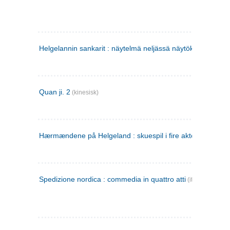
Helgelannin sankarit : näytelmä neljässä näytöksessä
(finsk
Quan ji. 2
(kinesisk)
Hærmændene på Helgeland : skuespil i fire akter
Spedizione nordica : commedia in quattro atti
(italiensk)