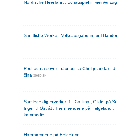
Nordische Heerfahrt : Schauspiel in vier Aufzügen
(tysk)
Sämtliche Werke : Volksausgabe in fünf Bänden
(tysk)
Pochod na sever : (Junaci ca Chelgelanda) : drama u četiri
čina
(serbisk)
Samlede digterverker. 1 : Catilina ; Gildet på Solhaug ; Fru
Inger til Østråt ; Hærmændene på Helgeland ; Kjærlighede
kommedie
Hærmændene på Helgeland