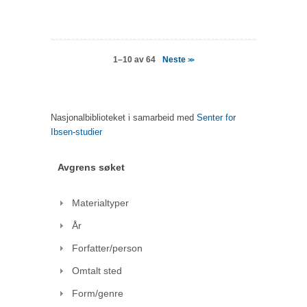
Neste
1–10 av 64
>>
Nasjonalbiblioteket i samarbeid med
Senter for
Ibsen-studier
Avgrens søket
Materialtyper
År
Forfatter/person
Omtalt sted
Form/genre