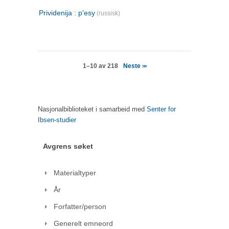
Prividenija : p'esy
(russisk)
Neste
1–10 av 218
>>
Nasjonalbiblioteket i samarbeid med
Senter for
Ibsen-studier
Avgrens søket
Materialtyper
År
Forfatter/person
Generelt emneord