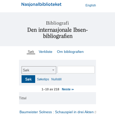
English
Bibliografi
Den internasjonale Ibsen-
bibliografien
Søk
Verkliste
Om bibliografien
Søk
Søk
Søketips
Nullstill
Neste
1–10 av 218
>>
Tittel
Baumeister Solness : Schauspiel in drei Akten
(tysk)