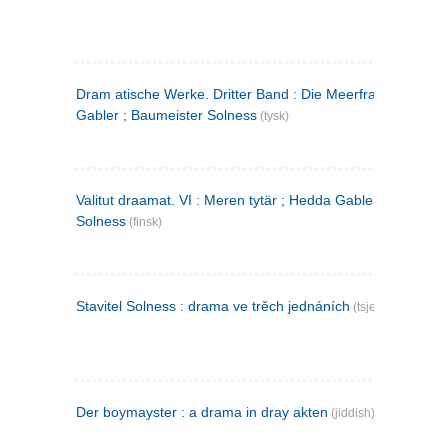
Dram atische Werke. Dritter Band : Die Meerfrau ; Hedda
Gabler ; Baumeister Solness
(tysk)
Valitut draamat. VI : Meren tytär ; Hedda Gabler ; Rakentaj
Solness
(finsk)
Stavitel Solness : drama ve trěch jednáních
(tsjekkisk)
Der boymayster : a drama in dray akten
(jiddish)