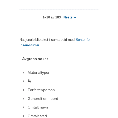
Neste
1–10 av 183
>>
Nasjonalbiblioteket i samarbeid med
Senter for
Ibsen-studier
Avgrens søket
Materialtyper
År
Forfatter/person
Generelt emneord
Omtalt navn
Omtalt sted