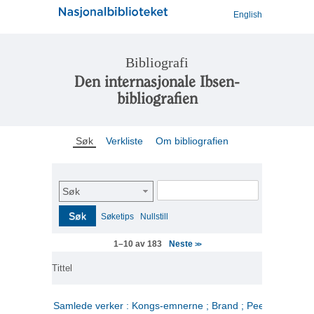
English
Bibliografi
Den internasjonale Ibsen-
bibliografien
Søk
Verkliste
Om bibliografien
Søk
Søk
Søketips
Nullstill
Neste
1–10 av 183
>>
Tittel
Samlede verker : Kongs-emnerne ; Brand ; Peer Gynt. 2