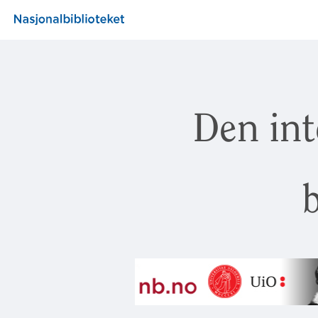
Den int
b