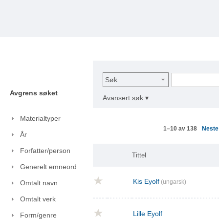
Søk
Avgrens søket
Avansert søk ▾
Materialtyper
Nest
1–10 av 138
År
Forfatter/person
Tittel
Generelt emneord
Kis Eyolf
(ungarsk)
Omtalt navn
Omtalt verk
Lille Eyolf
Form/genre