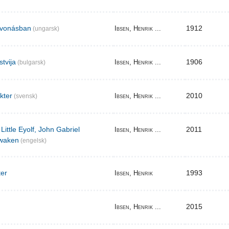
elvonásban
1912
Ibsen, Henrik ...
(ungarsk)
stvija
1906
Ibsen, Henrik ...
(bulgarsk)
akter
2010
Ibsen, Henrik ...
(svensk)
Little Eyolf, John Gabriel
2011
Ibsen, Henrik ...
waken
(engelsk)
ter
1993
Ibsen, Henrik
2015
Ibsen, Henrik ...