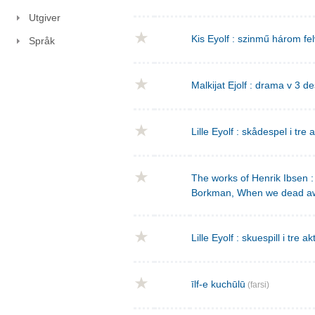
Utgiver
Kis Eyolf : szinmű három f
Språk
Malkijat Ejolf : drama v 3 de
Lille Eyolf : skådespel i tre 
The works of Henrik Ibsen : 
Borkman, When we dead a
Lille Eyolf : skuespill i tre ak
īlf-e kuchūlū
(farsi)