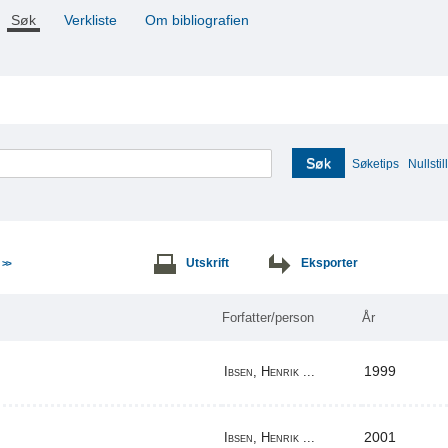
Søk
Verkliste
Om bibliografien
Søk
Søketips
Nullstill
e
Utskrift
Eksporter
>>
Forfatter/person
År
1999
Ibsen, Henrik ...
2001
Ibsen, Henrik ...