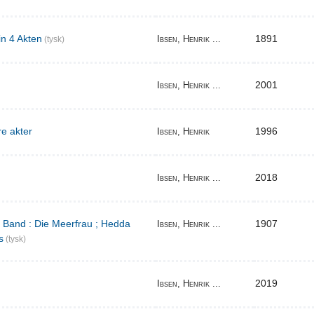
in 4 Akten
1891
Ibsen, Henrik ...
(tysk)
2001
Ibsen, Henrik ...
re akter
1996
Ibsen, Henrik
2018
Ibsen, Henrik ...
r Band : Die Meerfrau ; Hedda
1907
Ibsen, Henrik ...
s
(tysk)
2019
Ibsen, Henrik ...