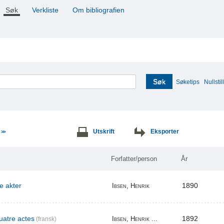
Søk
Verkliste
Om bibliografien
Søk
Søketips
Nullstill
e
Utskrift
Eksporter
>>
Forfatter/person
År
re akter
1890
Ibsen, Henrik
uatre actes
1892
Ibsen, Henrik ...
(fransk)