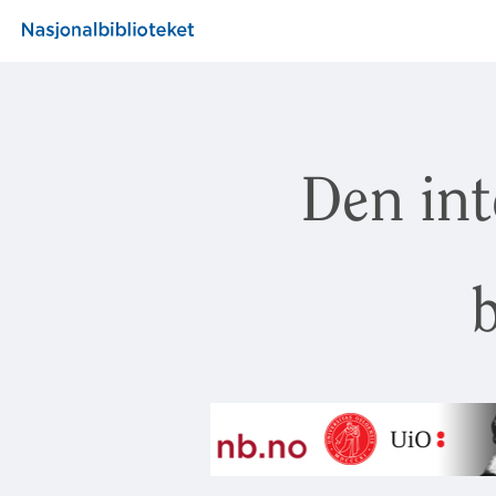
Den int
b