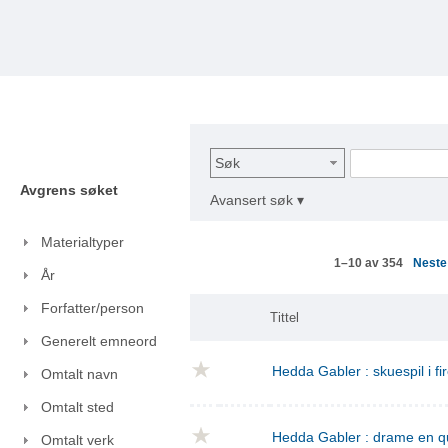
Søk
Avgrens søket
Avansert søk ▾
Materialtyper
Nest
1–10 av 354
År
Forfatter/person
Tittel
Generelt emneord
Hedda Gabler : skuespil i fi
Omtalt navn
Omtalt sted
Hedda Gabler : drame en q
Omtalt verk