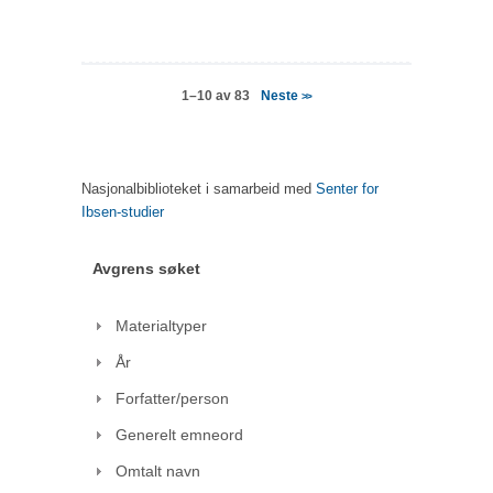
Neste
1–10 av 83
>>
Nasjonalbiblioteket i samarbeid med
Senter for
Ibsen-studier
Avgrens søket
Materialtyper
År
Forfatter/person
Generelt emneord
Omtalt navn