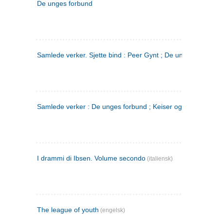
De unges forbund
Samlede verker. Sjette bind : Peer Gynt ; De unges Forbu
Samlede verker : De unges forbund ; Keiser og Galilæer. 3
I drammi di Ibsen. Volume secondo
(italiensk)
The league of youth
(engelsk)