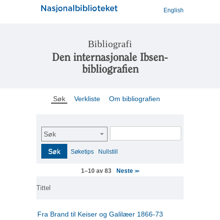
English
Bibliografi
Den internasjonale Ibsen-
bibliografien
Søk
Verkliste
Om bibliografien
Søk
Søk
Søketips
Nullstill
Neste
1–10 av 83
>>
Tittel
Fra Brand til Keiser og Galilæer 1866-73