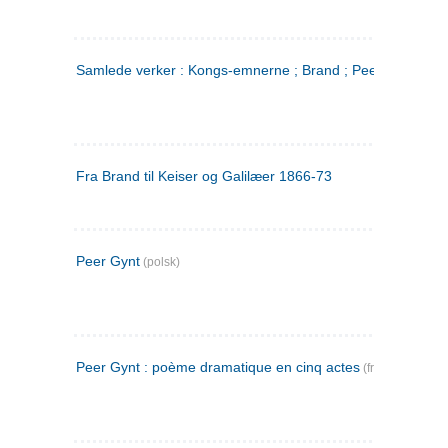
Samlede verker : Kongs-emnerne ; Brand ; Peer Gynt. 2
Fra Brand til Keiser og Galilæer 1866-73
Peer Gynt
(polsk)
Peer Gynt : poème dramatique en cinq actes
(fransk)