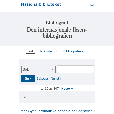
English
Bibliografi
Den internasjonale Ibsen-
bibliografien
Søk
Verkliste
Om bibliografien
Søk
Søk
Søketips
Nullstill
Neste
1–10 av 447
>>
Tittel
Peer Gynt : dramatická báseň o pěti dějstvích
(tsjekkisk)