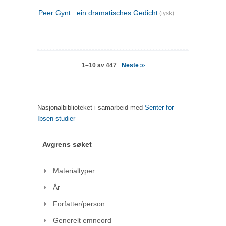
Peer Gynt : ein dramatisches Gedicht
(tysk)
Neste
1–10 av 447
>>
Nasjonalbiblioteket i samarbeid med
Senter for
Ibsen-studier
Avgrens søket
Materialtyper
År
Forfatter/person
Generelt emneord