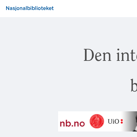
Den int
b