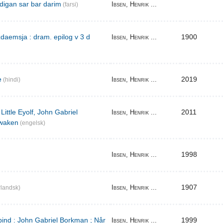
digan sar bar darim
Ibsen, Henrik ...
(farsi)
aemsja : dram. epilog v 3 d
1900
Ibsen, Henrik ...
e
2019
Ibsen, Henrik ...
(hindi)
Little Eyolf, John Gabriel
2011
Ibsen, Henrik ...
waken
(engelsk)
1998
Ibsen, Henrik ...
1907
Ibsen, Henrik ...
landsk)
bind : John Gabriel Borkman ; Når
1999
Ibsen, Henrik ...