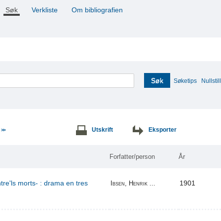
Søk
Verkliste
Om bibliografien
Søk
Søketips
Nullstill
e
Utskrift
Eksporter
>>
Forfatter/person
År
re'ls morts- : drama en tres
1901
Ibsen, Henrik ...