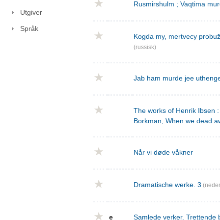
Rusmirshulm ; Vaqtima mur
Utgiver
Språk
Kogda my, mertvecy probužd
(russisk)
Jab ham murde jee utheng
The works of Henrik Ibsen : 
Borkman, When we dead a
Når vi døde våkner
Dramatische werke. 3
(neder
e
Samlede verker. Trettende 