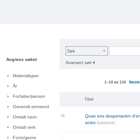
Søk
Avgrens søket
Avansert søk ▾
Materialtyper
Nest
1–10 av 134
År
Forfatter/person
Tittel
Generelt emneord
Quan ens despertarém d'ent
Omtalt navn
actes
(katalansk)
Omtalt verk
Form/genre