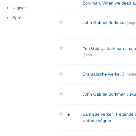
Borkman, When we dead a
Utgiver
Språk
John Gabriel Borkman
(enge
Yun Gabīiyil Burkmān : nama
(farsi)
Dramatische werke. 3
(neder
John Gabriel Borkman : skues
e
Samlede verker. Trettende 
vi døde vågner