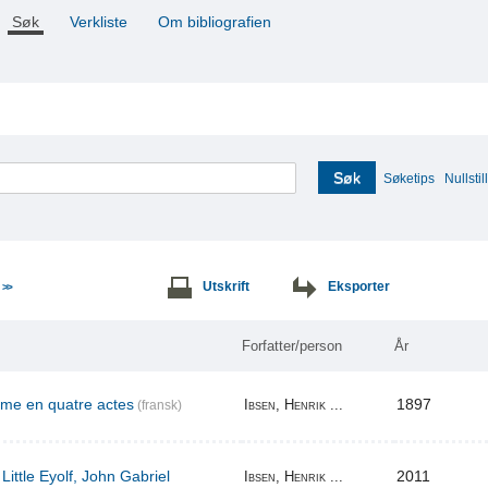
Søk
Verkliste
Om bibliografien
Søk
Søketips
Nullstill
e
Utskrift
Eksporter
>>
Forfatter/person
År
ame en quatre actes
1897
Ibsen, Henrik ...
(fransk)
Little Eyolf, John Gabriel
2011
Ibsen, Henrik ...