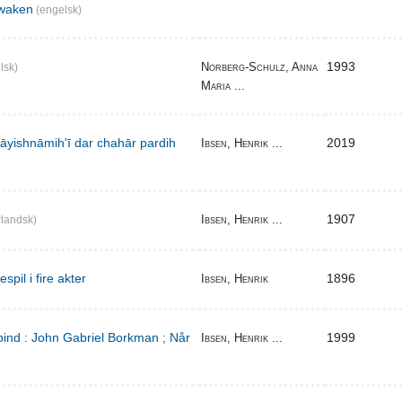
waken
(engelsk)
1993
Norberg-Schulz, Anna
lsk)
Maria ...
̄yishnāmihʹī dar chahār pardih
2019
Ibsen, Henrik ...
1907
Ibsen, Henrik ...
landsk)
pil i fire akter
1896
Ibsen, Henrik
bind : John Gabriel Borkman ; Når
1999
Ibsen, Henrik ...