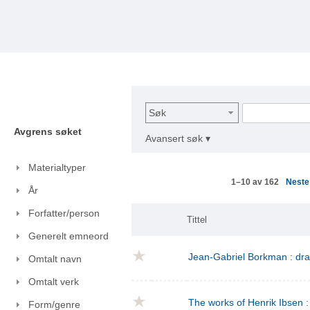
Søk
Avgrens søket
Avansert søk ▾
Materialtyper
Nest
1–10 av 162
År
Forfatter/person
Tittel
Generelt emneord
Jean-Gabriel Borkman : dr
Omtalt navn
Omtalt verk
The works of Henrik Ibsen : 
Form/genre