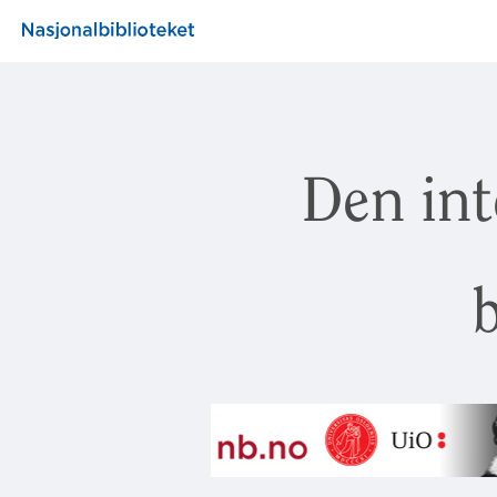
Den int
b