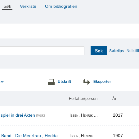
Søk
Verkliste
Om bibliografien
Søk
Søketips
Nullstill
e
Utskrift
Eksporter
>>
Forfatter/person
År
piel in drei Akten
2017
Ibsen, Henrik ...
(tysk)
r Band : Die Meerfrau ; Hedda
1907
Ibsen, Henrik ...