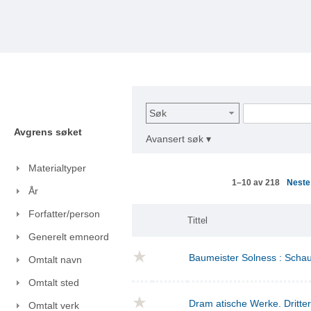
Søk
Avgrens søket
Avansert søk ▾
Materialtyper
Nest
1–10 av 218
År
Forfatter/person
Tittel
Generelt emneord
Baumeister Solness : Schaus
Omtalt navn
Omtalt sted
Dram atische Werke. Dritte
Omtalt verk