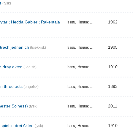
s
(tysk)
 tytär ; Hedda Gabler ; Rakentaja
1962
Ibsen, Henrik ...
 trěch jednáních
1905
Ibsen, Henrik ...
(tsjekkisk)
n dray akten
1910
Ibsen, Henrik ...
(jiddish)
in three acts
1893
Ibsen, Henrik ...
(engelsk)
ester Solness)
2011
Ibsen, Henrik ...
(tysk)
piel in drei Akten
1910
Ibsen, Henrik
(tysk)