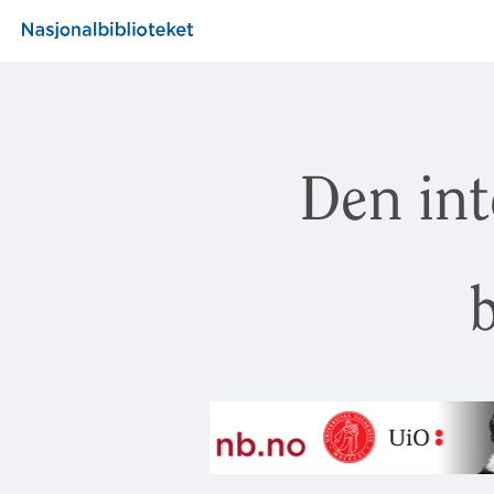
Den int
b