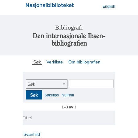
English
Bibliografi
Den internasjonale Ibsen-
bibliografien
Søk
Verkliste
Om bibliografien
Søk
Søk
Søketips
Nullstill
1–3 av 3
Tittel
Svanhild