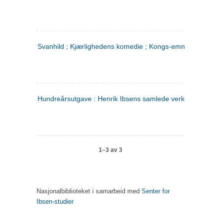
Svanhild ; Kjærlighedens komedie ; Kongs-emnerne
Hundreårsutgave : Henrik Ibsens samlede verker. 4
1–3 av 3
Nasjonalbiblioteket i samarbeid med
Senter for
Ibsen-studier