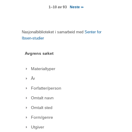
Neste
1–10 av 93
>>
Nasjonalbiblioteket i samarbeid med
Senter for
Ibsen-studier
Avgrens søket
Materialtyper
År
Forfatter/person
Omtalt navn
Omtalt sted
Form/genre
Utgiver