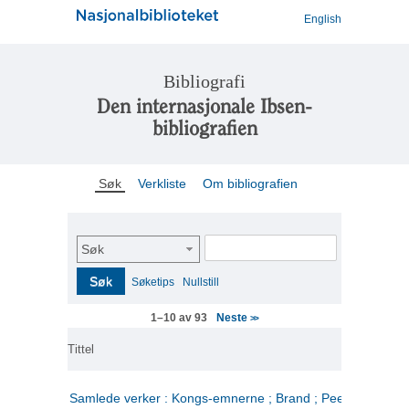
English
Bibliografi
Den internasjonale Ibsen-
bibliografien
Søk
Verkliste
Om bibliografien
Søk
Søk
Søketips
Nullstill
Neste
1–10 av 93
>>
Tittel
Samlede verker : Kongs-emnerne ; Brand ; Peer Gynt. 2