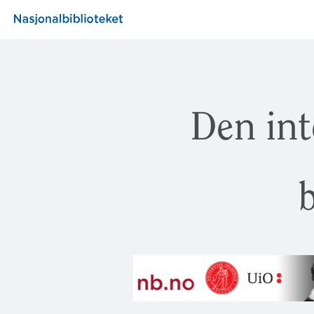
Den int
b