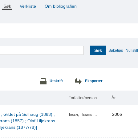
Søk
Verkliste
Om bibliografien
Søk
Søketips
Nullstill
Utskrift
Eksporter
Forfatter/person
År
 ; Gildet på Solhaug (1883) ;
2006
Ibsen, Henrik ...
krans (1857) ; Olaf Liljekrans
iljekrans (1877/78)]