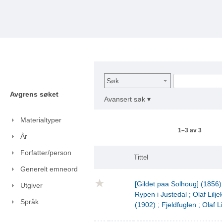
Søk
Avgrens søket
Avansert søk ▾
Materialtyper
1–3 av 3
År
Forfatter/person
Tittel
Generelt emneord
[Gildet paa Solhoug] (1856)
Utgiver
Rypen i Justedal ; Olaf Lilje
Språk
(1902) ; Fjeldfuglen ; Olaf L