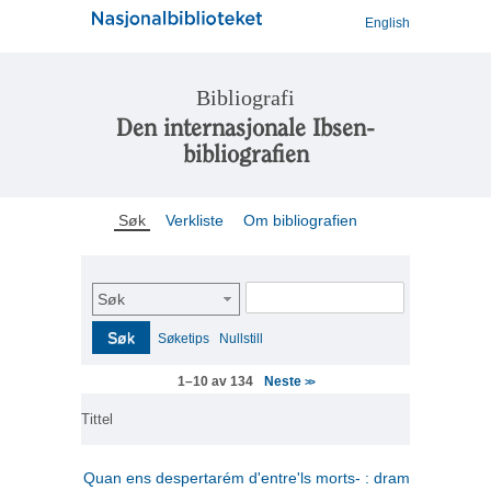
English
Bibliografi
Den internasjonale Ibsen-
bibliografien
Søk
Verkliste
Om bibliografien
Søk
Søk
Søketips
Nullstill
Neste
1–10 av 134
>>
Tittel
Quan ens despertarém d'entre'ls morts- : drama en tres