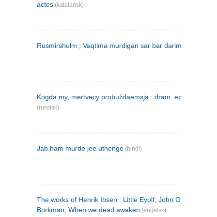
actes
(katalansk)
Rusmirshulm ; Vaqtima murdigan sar bar darim
(farsi)
Kogda my, mertvecy probuždaemsja : dram. epilog v 3 d
(russisk)
Jab ham murde jee uthenge
(hindi)
The works of Henrik Ibsen : Little Eyolf, John Gabriel
Borkman, When we dead awaken
(engelsk)