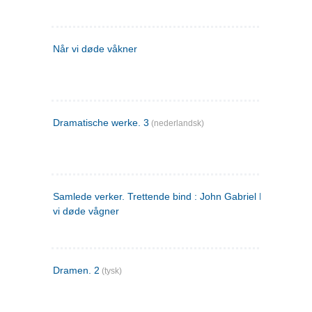
Når vi døde våkner
Dramatische werke. 3
(nederlandsk)
Samlede verker. Trettende bind : John Gabriel Borkman ; 
vi døde vågner
Dramen. 2
(tysk)