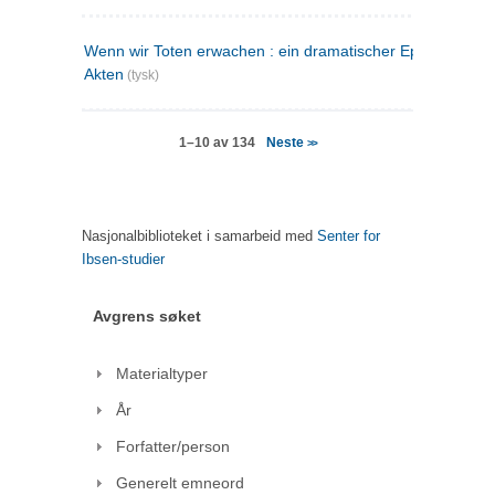
Wenn wir Toten erwachen : ein dramatischer Epilog in drei
Akten
(tysk)
Neste
1–10 av 134
>>
Nasjonalbiblioteket i samarbeid med
Senter for
Ibsen-studier
Avgrens søket
Materialtyper
År
Forfatter/person
Generelt emneord