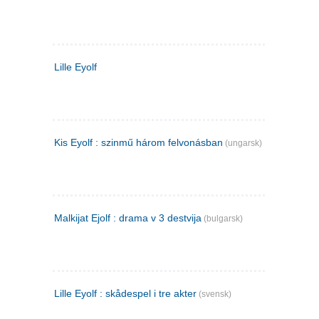
Lille Eyolf
Kis Eyolf : szinmű három felvonásban
(ungarsk)
Malkijat Ejolf : drama v 3 destvija
(bulgarsk)
Lille Eyolf : skådespel i tre akter
(svensk)