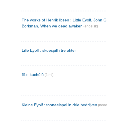
The works of Henrik Ibsen : Little Eyolf, John Gabriel
Borkman, When we dead awaken
(engelsk)
Lille Eyolf : skuespill i tre akter
īlf-e kuchūlū
(farsi)
Kleine Eyolf : tooneelspel in drie bedrijven
(nederlandsk)