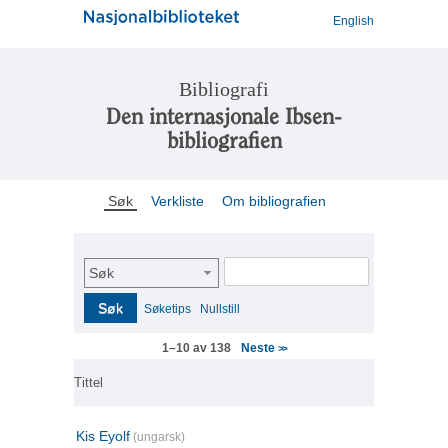
English
Bibliografi
Den internasjonale Ibsen-
bibliografien
Søk
Verkliste
Om bibliografien
Søk
Søk
Søketips
Nullstill
Neste
1–10 av 138
>>
Tittel
Kis Eyolf
(ungarsk)