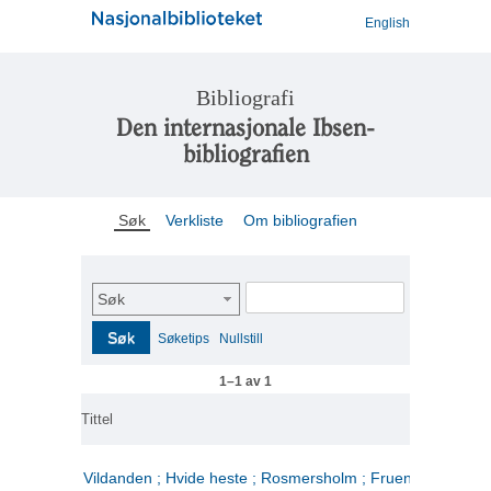
English
Bibliografi
Den internasjonale Ibsen-
bibliografien
Søk
Verkliste
Om bibliografien
Søk
Søk
Søketips
Nullstill
1–1 av 1
Tittel
Vildanden ; Hvide heste ; Rosmersholm ; Fruen fra havet