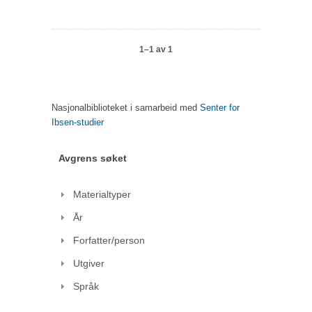
1–1 av 1
Nasjonalbiblioteket i samarbeid med
Senter for
Ibsen-studier
Avgrens søket
Materialtyper
År
Forfatter/person
Utgiver
Språk