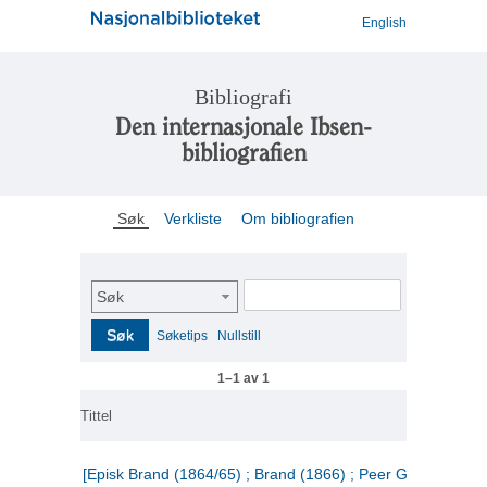
English
Bibliografi
Den internasjonale Ibsen-
bibliografien
Søk
Verkliste
Om bibliografien
Søk
Søk
Søketips
Nullstill
1–1 av 1
Tittel
[Episk Brand (1864/65) ; Brand (1866) ; Peer Gynt (1867)]