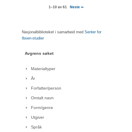
Neste
1–10 av 61
>>
Nasjonalbiblioteket i samarbeid med
Senter for
Ibsen-studier
Avgrens søket
Materialtyper
År
Forfatter/person
Omtalt navn
Form/genre
Utgiver
Språk