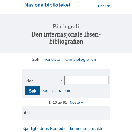
English
Bibliografi
Den internasjonale Ibsen-
bibliografien
Søk
Verkliste
Om bibliografien
Søk
Søk
Søketips
Nullstill
Neste
1–10 av 61
>>
Tittel
Kjærlighedens Komedie : komedie i tre akter