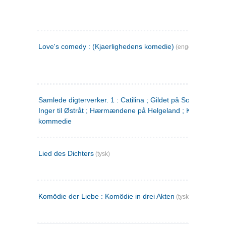
Love's comedy : (Kjaerlighedens komedie)
(engelsk)
Samlede digterverker. 1 : Catilina ; Gildet på Solhaug ; Fru
Inger til Østråt ; Hærmændene på Helgeland ; Kjærlighede
kommedie
Lied des Dichters
(tysk)
Komödie der Liebe : Komödie in drei Akten
(tysk)