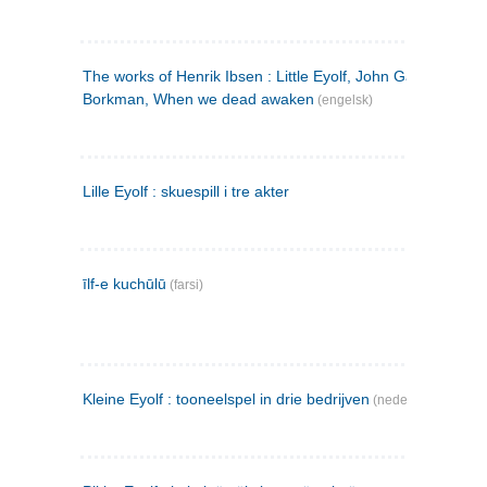
The works of Henrik Ibsen : Little Eyolf, John Gabriel
Borkman, When we dead awaken
(engelsk)
Lille Eyolf : skuespill i tre akter
īlf-e kuchūlū
(farsi)
Kleine Eyolf : tooneelspel in drie bedrijven
(nederlandsk)