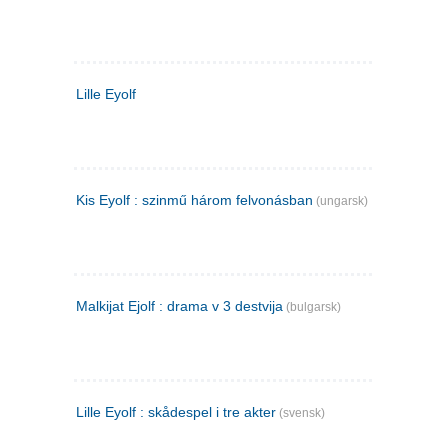
Lille Eyolf
Kis Eyolf : szinmű három felvonásban
(ungarsk)
Malkijat Ejolf : drama v 3 destvija
(bulgarsk)
Lille Eyolf : skådespel i tre akter
(svensk)