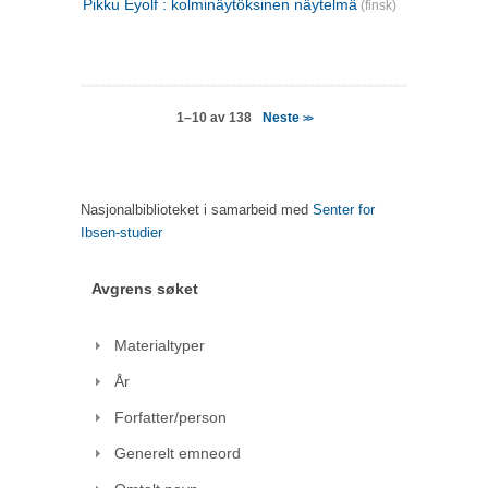
Pikku Eyolf : kolminäytöksinen näytelmä
(finsk)
Neste
1–10 av 138
>>
Nasjonalbiblioteket i samarbeid med
Senter for
Ibsen-studier
Avgrens søket
Materialtyper
År
Forfatter/person
Generelt emneord