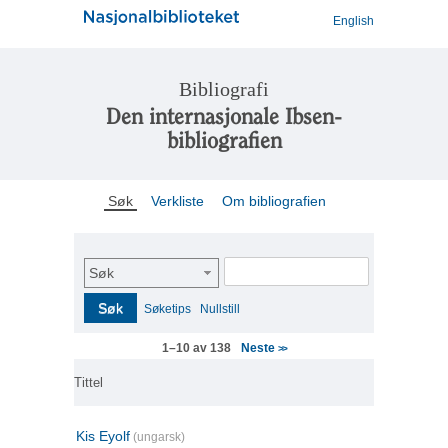
English
Bibliografi
Den internasjonale Ibsen-
bibliografien
Søk
Verkliste
Om bibliografien
Søk
Søk
Søketips
Nullstill
Neste
1–10 av 138
>>
Tittel
Kis Eyolf
(ungarsk)