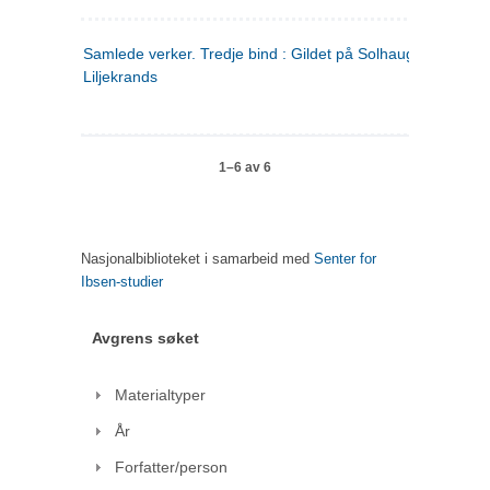
Samlede verker. Tredje bind : Gildet på Solhaug ; Olaf
Liljekrands
1–6 av 6
Nasjonalbiblioteket i samarbeid med
Senter for
Ibsen-studier
Avgrens søket
Materialtyper
År
Forfatter/person