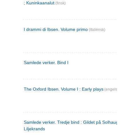
; Kuninkaanalut
(finsk)
I drammi di Ibsen. Volume primo
(italiensk)
Samlede verker. Bind I
The Oxford Ibsen. Volume I : Early plays
(engelsk)
Samlede verker. Tredje bind : Gildet på Solhaug ; Olaf
Liljekrands