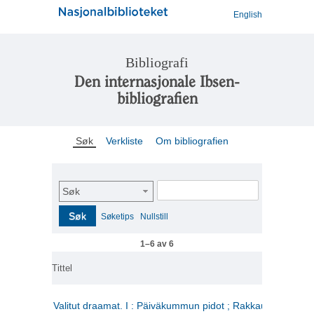
English
Bibliografi
Den internasjonale Ibsen-
bibliografien
Søk
Verkliste
Om bibliografien
Søk
Søk
Søketips
Nullstill
1–6 av 6
Tittel
Valitut draamat. I : Päiväkummun pidot ; Rakkauden kome