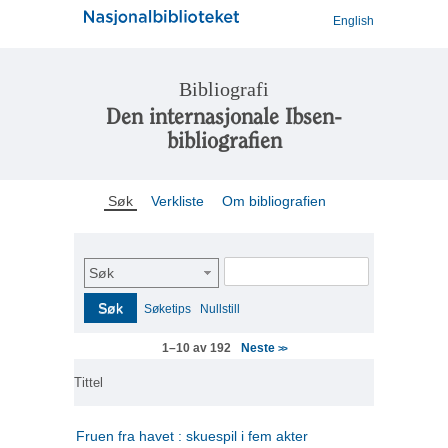
English
Bibliografi
Den internasjonale Ibsen-
bibliografien
Søk
Verkliste
Om bibliografien
Søk
Søk
Søketips
Nullstill
Neste
1–10 av 192
>>
Tittel
Fruen fra havet : skuespil i fem akter