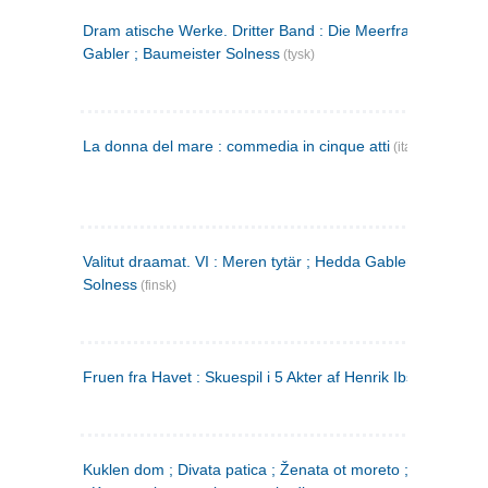
Dram atische Werke. Dritter Band : Die Meerfrau ; Hedda
Gabler ; Baumeister Solness
(tysk)
La donna del mare : commedia in cinque atti
(italiensk)
Valitut draamat. VI : Meren tytär ; Hedda Gabler ; Rakentaj
Solness
(finsk)
Fruen fra Havet : Skuespil i 5 Akter af Henrik Ibsen
Kuklen dom ; Divata patica ; Ženata ot moreto ; Malkijat Ejo