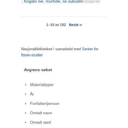
; Kogato nie, murtvite, se subudim
(bulgarsk)
Neste
1–10 av 192
>>
Nasjonalbiblioteket i samarbeid med
Senter for
Ibsen-studier
Avgrens søket
Materialtyper
År
Forfatter/person
Omtalt navn
Omtalt sted