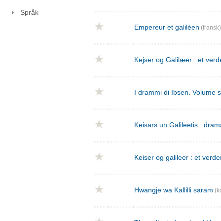
Språk
Empereur et galiléen
(fransk)
Kejser og Galilæer : et verd
I drammi di Ibsen. Volume 
Keisars un Galileetis : dra
Keiser og galileer : et verde
Hwangje wa Kallilli saram
(k