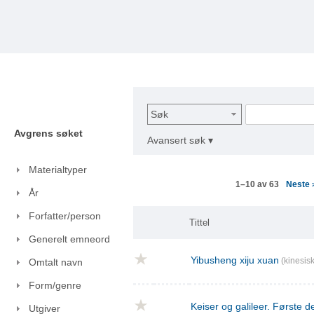
Søk
Avgrens søket
Avansert søk ▾
Materialtyper
Neste
1–10 av 63
År
Forfatter/person
Tittel
Generelt emneord
Yibusheng xiju xuan
(kinesisk
Omtalt navn
Form/genre
Keiser og galileer. Første de
Utgiver