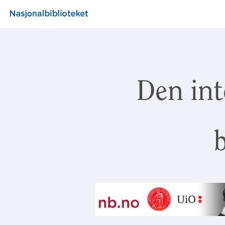
Den int
b