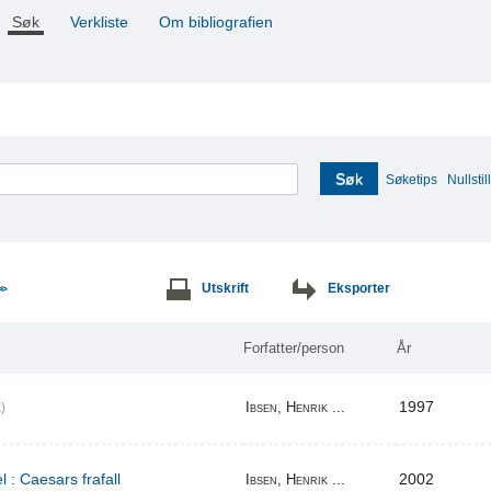
Søk
Verkliste
Om bibliografien
Søk
Søketips
Nullstill
Utskrift
Eksporter
>>
Forfatter/person
År
1997
Ibsen, Henrik ...
)
l : Caesars frafall
2002
Ibsen, Henrik ...