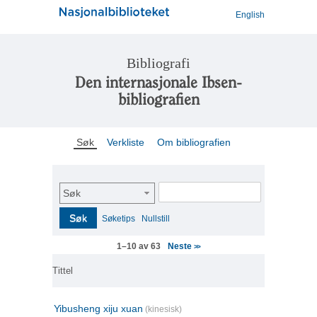
English
Bibliografi
Den internasjonale Ibsen-
bibliografien
Søk
Verkliste
Om bibliografien
Søk
Søk
Søketips
Nullstill
Neste
1–10 av 63
>>
Tittel
Yibusheng xiju xuan
(kinesisk)