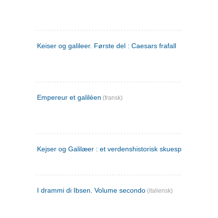
Keiser og galileer. Første del : Caesars frafall
Empereur et galiléen
(fransk)
Kejser og Galilæer : et verdenshistorisk skuespil
I drammi di Ibsen. Volume secondo
(italiensk)