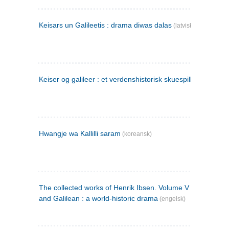
Keisars un Galileetis : drama diwas dalas
(latvisk)
Keiser og galileer : et verdenshistorisk skuespill (1873)
Hwangje wa Kallilli saram
(koreansk)
The collected works of Henrik Ibsen. Volume V : Emperor
and Galilean : a world-historic drama
(engelsk)