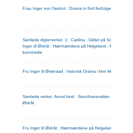
Frau Inger von Oestrot : Drama in fünf Aufzügen
(tysk)
Samlede digterverker. 1 : Catilina ; Gildet på Solhaug ; Fru
Inger til Østråt ; Hærmændene på Helgeland ; Kjærlighede
kommedie
Fru Inger til Østeraad : historisk Drama i fem Akter
Samlede verker. Annet bind : Sancthansnatten ; Fru Inger ti
Østråt
Fru Inger til Østråt ; Hærmændene på Helgeland