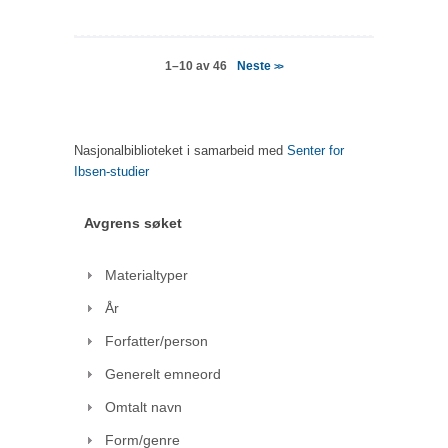
Neste
1–10 av 46
>>
Nasjonalbiblioteket i samarbeid med
Senter for
Ibsen-studier
Avgrens søket
Materialtyper
År
Forfatter/person
Generelt emneord
Omtalt navn
Form/genre