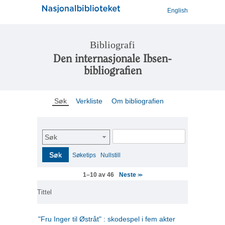
English
Bibliografi
Den internasjonale Ibsen-
bibliografien
Søk
Verkliste
Om bibliografien
Søk
Søk
Søketips
Nullstill
Neste
1–10 av 46
>>
Tittel
"Fru Inger til Østråt" : skodespel i fem akter