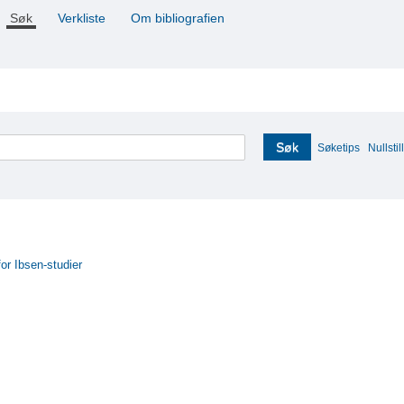
Søk
Verkliste
Om bibliografien
Søk
Søketips
Nullstill
for Ibsen-studier