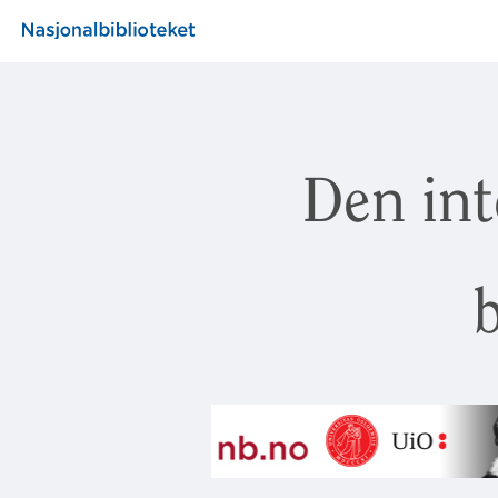
Den int
b