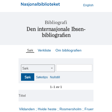
English
Bibliografi
Den internasjonale Ibsen-
bibliografien
Søk
Verkliste
Om bibliografien
Søk
Søk
Søketips
Nullstill
1–1 av 1
Tittel
Vildanden ; Hvide heste ; Rosmersholm ; Fruen fra havet