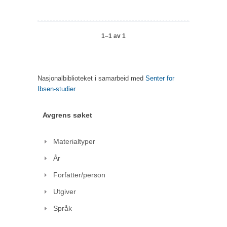
1–1 av 1
Nasjonalbiblioteket i samarbeid med
Senter for
Ibsen-studier
Avgrens søket
Materialtyper
År
Forfatter/person
Utgiver
Språk