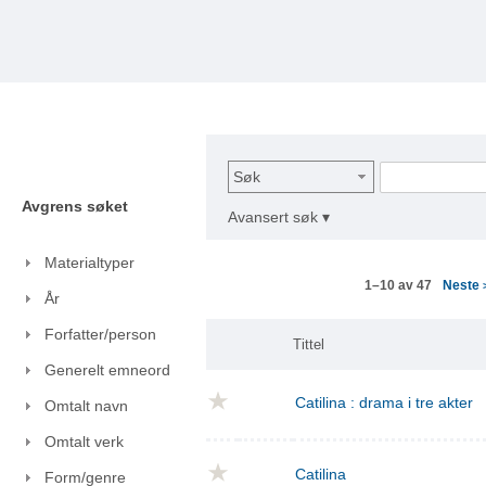
Søk
Avgrens søket
Avansert søk ▾
Materialtyper
Neste
1–10 av 47
År
Forfatter/person
Tittel
Generelt emneord
Catilina : drama i tre akter
Omtalt navn
Omtalt verk
Catilina
Form/genre