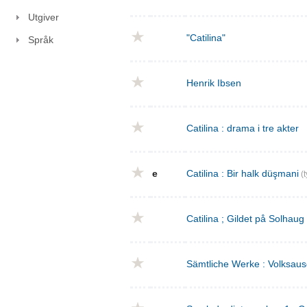
Utgiver
"Catilina"
Språk
Henrik Ibsen
Catilina : drama i tre akter
e
Catilina : Bir halk düşmani
(t
Catilina ; Gildet på Solhaug
Sämtliche Werke : Volksaus