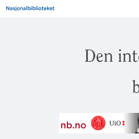
Den int
b