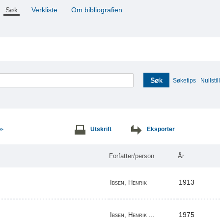
Søk
Verkliste
Om bibliografien
Søk
Søketips
Nullstill
Utskrift
Eksporter
>>
Forfatter/person
År
1913
Ibsen, Henrik
1975
Ibsen, Henrik ...