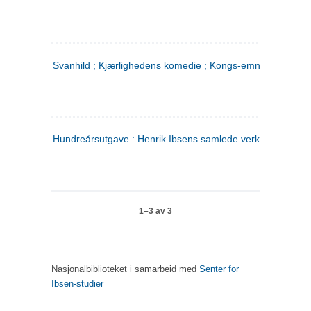
Svanhild ; Kjærlighedens komedie ; Kongs-emnerne
Hundreårsutgave : Henrik Ibsens samlede verker. 4
1–3 av 3
Nasjonalbiblioteket i samarbeid med
Senter for
Ibsen-studier