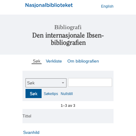
English
Bibliografi
Den internasjonale Ibsen-
bibliografien
Søk
Verkliste
Om bibliografien
Søk
Søk
Søketips
Nullstill
1–3 av 3
Tittel
Svanhild