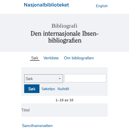
English
Bibliografi
Den internasjonale Ibsen-
bibliografien
Søk
Verkliste
Om bibliografien
Søk
Søk
Søketips
Nullstill
1–10 av 10
Tittel
Sancthansnatten