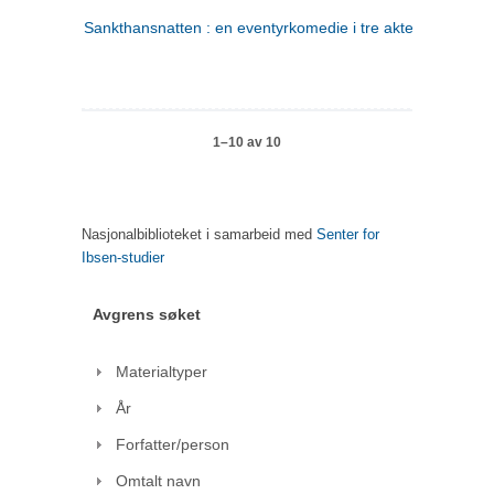
Sankthansnatten : en eventyrkomedie i tre akter
1–10 av 10
Nasjonalbiblioteket i samarbeid med
Senter for
Ibsen-studier
Avgrens søket
Materialtyper
År
Forfatter/person
Omtalt navn