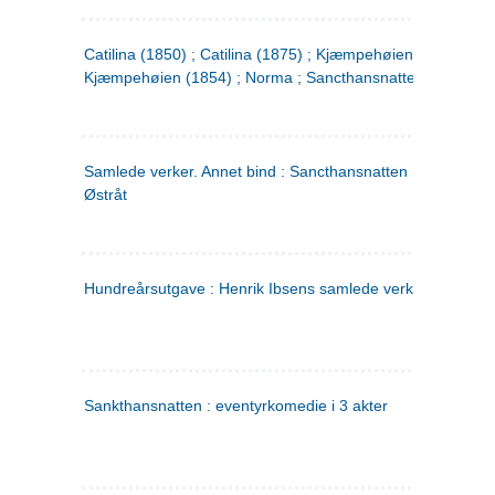
Catilina (1850) ; Catilina (1875) ; Kjæmpehøien (1850) ;
Kjæmpehøien (1854) ; Norma ; Sancthansnatten
Samlede verker. Annet bind : Sancthansnatten ; Fru Inger ti
Østråt
Hundreårsutgave : Henrik Ibsens samlede verker. 2
Sankthansnatten : eventyrkomedie i 3 akter