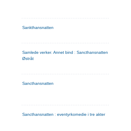
Sankthansnatten
Samlede verker. Annet bind : Sancthansnatten ; Fru Inger ti
Østråt
Sancthansnatten
Sancthansnatten : eventyrkomedie i tre akter