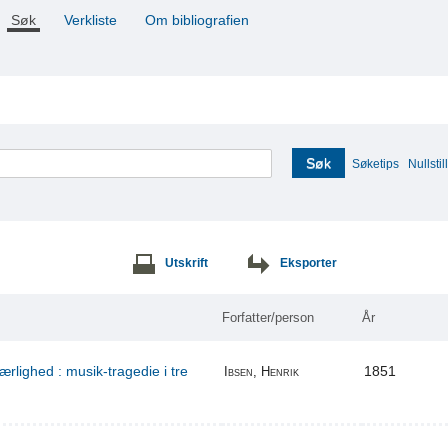
Søk
Verkliste
Om bibliografien
Søk
Søketips
Nullstill
Utskrift
Eksporter
Forfatter/person
År
ærlighed : musik-tragedie i tre
1851
Ibsen, Henrik