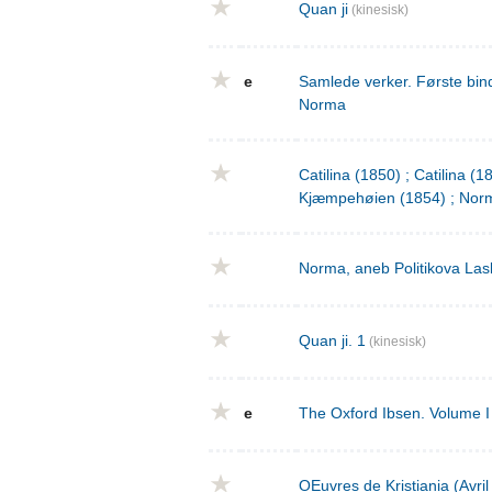
Quan ji
(kinesisk)
e
Samlede verker. Første bind
Norma
Catilina (1850) ; Catilina (
Kjæmpehøien (1854) ; Norm
Norma, aneb Politikova Las
Quan ji. 1
(kinesisk)
e
The Oxford Ibsen. Volume I 
OEuvres de Kristiania (Avri