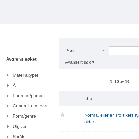
Søk
Avgrens søket
Avansert søk ▾
Materialtyper
1–10 av 10
År
Forfatter/person
Tittel
Generelt emneord
Norma, eller en Politikers Kj
Form/genre
akter
Utgiver
Språk