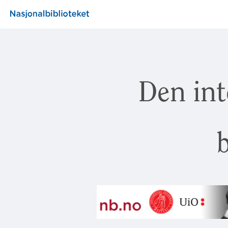
Den int
b