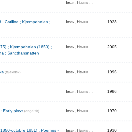
Ibsen, Henrik ...
 : Catilina ; Kjæmpehøien ;
1928
Ibsen, Henrik ...
1875) ; Kjæmpehøien (1850) ;
2005
Ibsen, Henrik ...
a ; Sancthansnatten
ka
1996
Ibsen, Henrik
(tsjekkisk)
1986
Ibsen, Henrik ...
: Early plays
1970
Ibsen, Henrik ...
(engelsk)
l 1850-octobre 1851) : Poèmes -
1930
Ibsen, Henrik ...