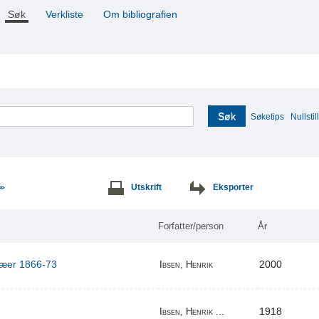
Søk
Verkliste
Om bibliografien
Søk
Søketips
Nullstill
Utskrift
Eksporter
>>
Forfatter/person
År
ilæer 1866-73
2000
Ibsen, Henrik
1918
Ibsen, Henrik ...