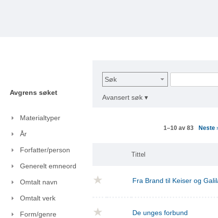
Søk
Avgrens søket
Avansert søk ▾
Materialtyper
Neste
1–10 av 83
År
Forfatter/person
Tittel
Generelt emneord
Fra Brand til Keiser og Gal
Omtalt navn
Omtalt verk
De unges forbund
Form/genre