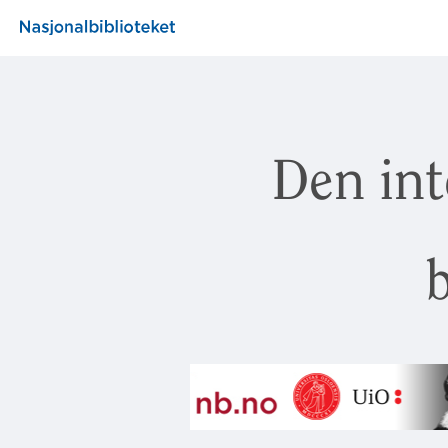
Den int
b