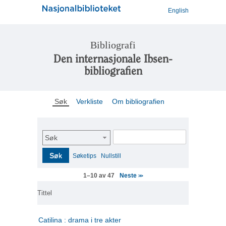
English
Bibliografi
Den internasjonale Ibsen-
bibliografien
Søk
Verkliste
Om bibliografien
Søk
Søk
Søketips
Nullstill
Neste
1–10 av 47
>>
Tittel
Catilina : drama i tre akter