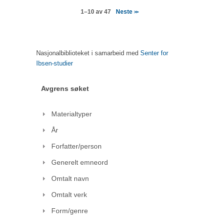
Neste
1–10 av 47
>>
Nasjonalbiblioteket i samarbeid med
Senter for
Ibsen-studier
Avgrens søket
Materialtyper
År
Forfatter/person
Generelt emneord
Omtalt navn
Omtalt verk
Form/genre