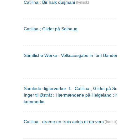
Catilina : Bir halk düşmani
(tyrkisk)
Catilina ; Gildet på Solhaug
Sämtliche Werke : Volksausgabe in fünf Bänden
(tysk)
Samlede digterverker. 1 : Catilina ; Gildet på Solhaug ; Fru
Inger til Østråt ; Hærmændene på Helgeland ; Kjærlighede
kommedie
Catilina : drame en trois actes et en vers
(fransk)