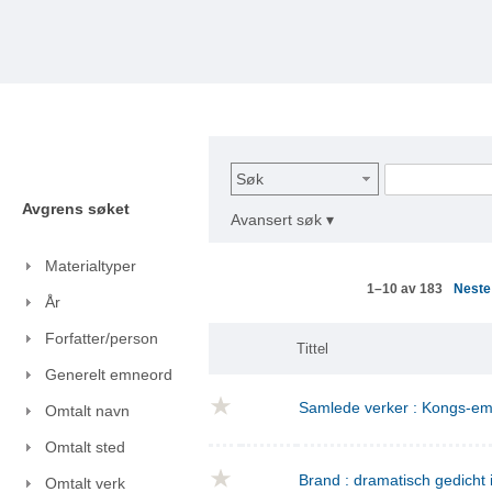
Søk
Avgrens søket
Avansert søk ▾
Materialtyper
Nest
1–10 av 183
År
Forfatter/person
Tittel
Generelt emneord
Samlede verker : Kongs-emn
Omtalt navn
Omtalt sted
Brand : dramatisch gedicht i
Omtalt verk