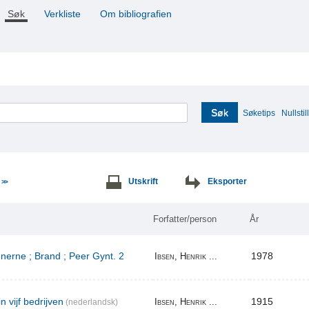
Søk
Verkliste
Om bibliografien
Søk
Søketips
Nullstill
e
Utskrift
Eksporter
>>
Forfatter/person
År
erne ; Brand ; Peer Gynt. 2
1978
Ibsen, Henrik ...
n vijf bedrijven
1915
Ibsen, Henrik ...
(nederlandsk)