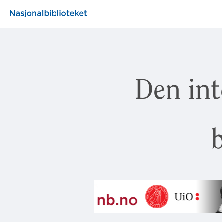
Den int
b