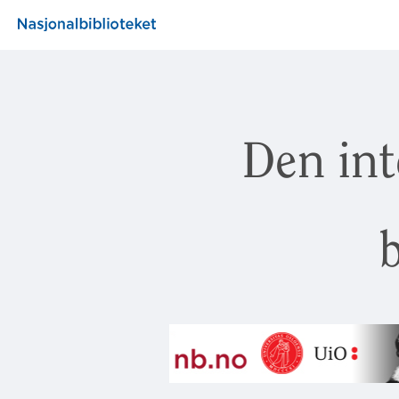
Den int
b