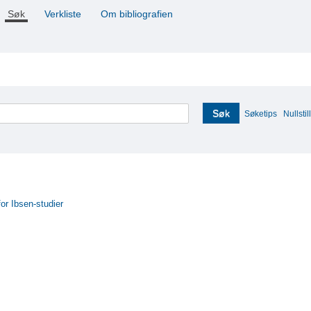
Søk
Verkliste
Om bibliografien
Søk
Søketips
Nullstill
for Ibsen-studier