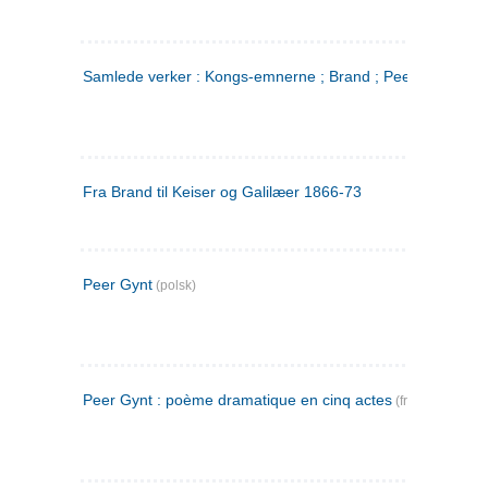
Samlede verker : Kongs-emnerne ; Brand ; Peer Gynt. 2
Fra Brand til Keiser og Galilæer 1866-73
Peer Gynt
(polsk)
Peer Gynt : poème dramatique en cinq actes
(fransk)