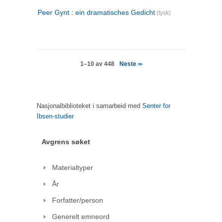
Peer Gynt : ein dramatisches Gedicht
(tysk)
Neste
1–10 av 448
>>
Nasjonalbiblioteket i samarbeid med
Senter for
Ibsen-studier
Avgrens søket
Materialtyper
År
Forfatter/person
Generelt emneord