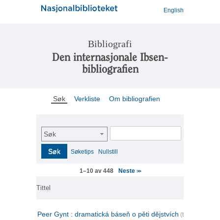
English
Bibliografi
Den internasjonale Ibsen-
bibliografien
Søk
Verkliste
Om bibliografien
Søk
Søk
Søketips
Nullstill
Neste
1–10 av 448
>>
Tittel
Peer Gynt : dramatická báseň o pěti dějstvích
(tsjekkisk)