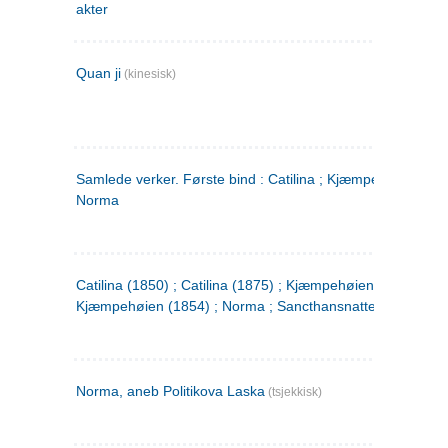
akter
Quan ji
(kinesisk)
Samlede verker. Første bind : Catilina ; Kjæmpehøien ;
Norma
Catilina (1850) ; Catilina (1875) ; Kjæmpehøien (1850) ;
Kjæmpehøien (1854) ; Norma ; Sancthansnatten
Norma, aneb Politikova Laska
(tsjekkisk)