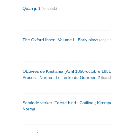
Quan ji. 1
(kinesisk)
The Oxford Ibsen. Volume I : Early plays
(engelsk)
OEuvres de Kristiania (Avril 1850-octobre 1851) : Poèmes 
Proses - Norma ; Le Tertre du Guerrier. 2
(fransk)
Samlede verker. Første bind : Catilina ; Kjæmpehøien ;
Norma