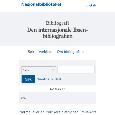
English
Bibliografi
Den internasjonale Ibsen-
bibliografien
Søk
Verkliste
Om bibliografien
Søk
Søk
Søketips
Nullstill
1–10 av 10
Tittel
Norma, eller en Politikers Kjærlighed : musik-tragedie i tre