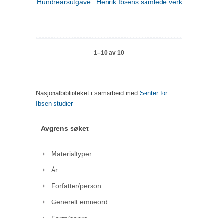
Hundreårsutgave : Henrik Ibsens samlede verker. 1
1–10 av 10
Nasjonalbiblioteket i samarbeid med
Senter for
Ibsen-studier
Avgrens søket
Materialtyper
År
Forfatter/person
Generelt emneord