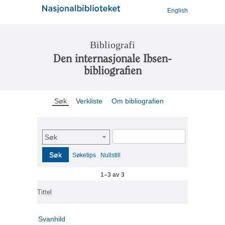
English
Bibliografi
Den internasjonale Ibsen-
bibliografien
Søk
Verkliste
Om bibliografien
Søk
Søk
Søketips
Nullstill
1–3 av 3
Tittel
Svanhild