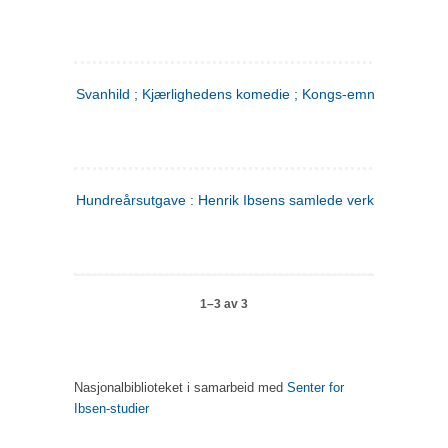
Svanhild ; Kjærlighedens komedie ; Kongs-emnerne
Hundreårsutgave : Henrik Ibsens samlede verker. 4
1–3 av 3
Nasjonalbiblioteket i samarbeid med
Senter for
Ibsen-studier