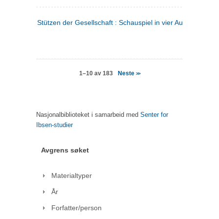
Stützen der Gesellschaft : Schauspiel in vier Aufzügen
(tysk
Neste
1–10 av 183
>>
Nasjonalbiblioteket i samarbeid med
Senter for
Ibsen-studier
Avgrens søket
Materialtyper
År
Forfatter/person