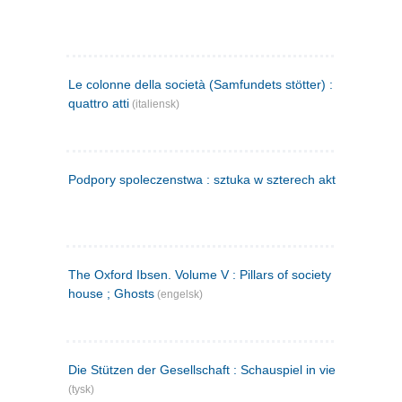
Le colonne della società (Samfundets stötter) : commedia 
quattro atti
(italiensk)
Podpory spoleczenstwa : sztuka w szterech aktach
(polsk)
The Oxford Ibsen. Volume V : Pillars of society ; A doll's
house ; Ghosts
(engelsk)
Die Stützen der Gesellschaft : Schauspiel in vier Aufzügen
(tysk)