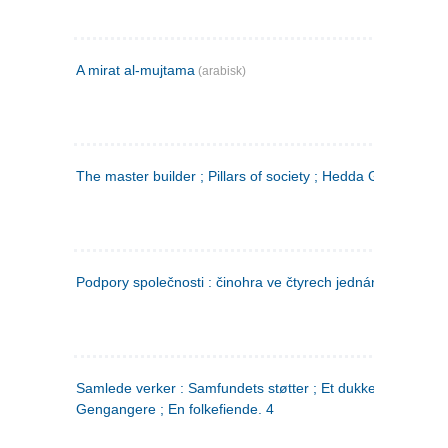
A mirat al-mujtama
(arabisk)
The master builder ; Pillars of society ; Hedda Gabler
Podpory společnosti : činohra ve čtyrech jednáních
(tsjekkis
Samlede verker : Samfundets støtter ; Et dukkehjem ;
Gengangere ; En folkefiende. 4