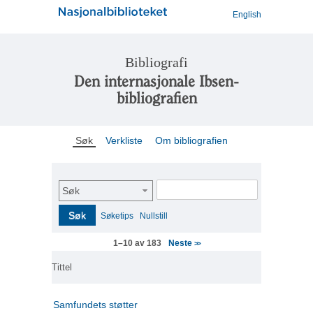
English
Bibliografi
Den internasjonale Ibsen-
bibliografien
Søk
Verkliste
Om bibliografien
Søk
Søk
Søketips
Nullstill
Neste
1–10 av 183
>>
Tittel
Samfundets støtter