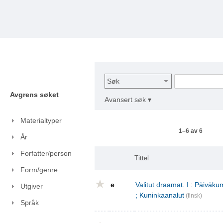
Søk
Avgrens søket
Avansert søk ▾
Materialtyper
1–6 av 6
År
Forfatter/person
Tittel
Form/genre
e
Valitut draamat. I : Päivä
Utgiver
; Kuninkaanalut
(finsk)
Språk