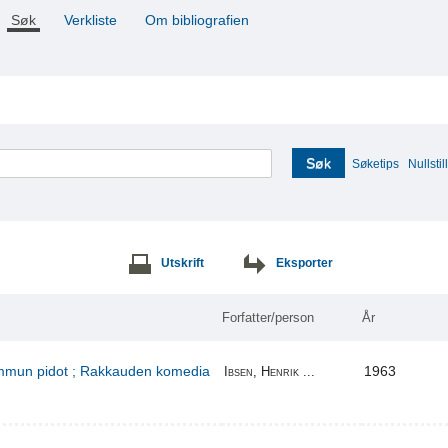
Søk
Verkliste
Om bibliografien
Søk
Søketips
Nullstill
Utskrift
Eksporter
Forfatter/person
År
kummun pidot ; Rakkauden komedia
1963
Ibsen, Henrik ...