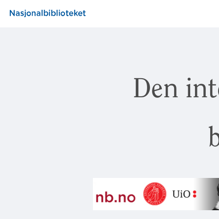
Den int
b