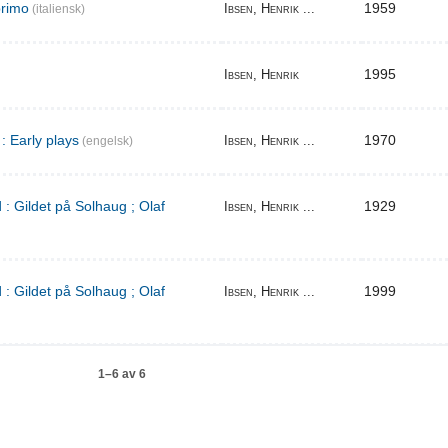
primo
1959
Ibsen, Henrik ...
(italiensk)
1995
Ibsen, Henrik
: Early plays
1970
Ibsen, Henrik ...
(engelsk)
 : Gildet på Solhaug ; Olaf
1929
Ibsen, Henrik ...
 : Gildet på Solhaug ; Olaf
1999
Ibsen, Henrik ...
1–6 av 6