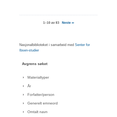
Neste
1–10 av 83
>>
Nasjonalbiblioteket i samarbeid med
Senter for
Ibsen-studier
Avgrens søket
Materialtyper
År
Forfatter/person
Generelt emneord
Omtalt navn