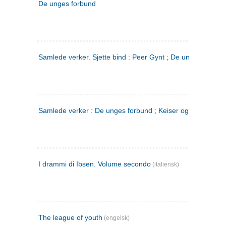
De unges forbund
Samlede verker. Sjette bind : Peer Gynt ; De unges Forbu
Samlede verker : De unges forbund ; Keiser og Galilæer. 3
I drammi di Ibsen. Volume secondo
(italiensk)
The league of youth
(engelsk)