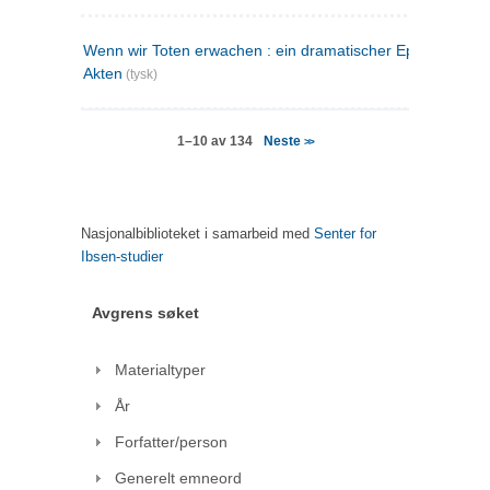
Wenn wir Toten erwachen : ein dramatischer Epilog in drei
Akten
(tysk)
Neste
1–10 av 134
>>
Nasjonalbiblioteket i samarbeid med
Senter for
Ibsen-studier
Avgrens søket
Materialtyper
År
Forfatter/person
Generelt emneord