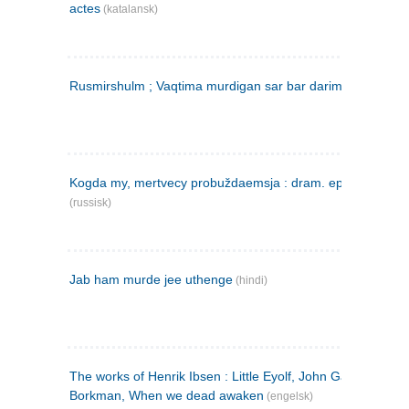
actes
(katalansk)
Rusmirshulm ; Vaqtima murdigan sar bar darim
(farsi)
Kogda my, mertvecy probuždaemsja : dram. epilog v 3 d
(russisk)
Jab ham murde jee uthenge
(hindi)
The works of Henrik Ibsen : Little Eyolf, John Gabriel
Borkman, When we dead awaken
(engelsk)