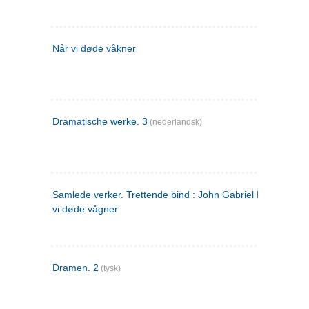
Når vi døde våkner
Dramatische werke. 3
(nederlandsk)
Samlede verker. Trettende bind : John Gabriel Borkman ; 
vi døde vågner
Dramen. 2
(tysk)