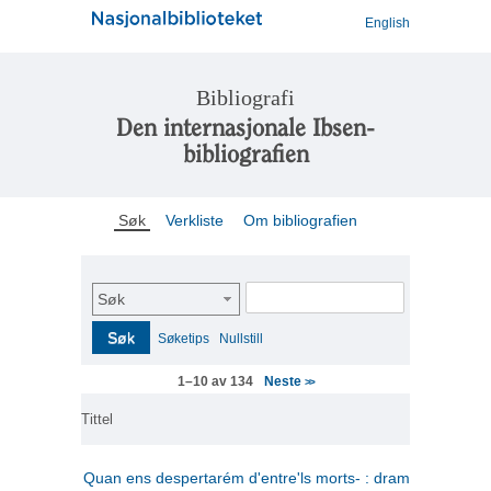
English
Bibliografi
Den internasjonale Ibsen-
bibliografien
Søk
Verkliste
Om bibliografien
Søk
Søk
Søketips
Nullstill
Neste
1–10 av 134
>>
Tittel
Quan ens despertarém d'entre'ls morts- : drama en tres