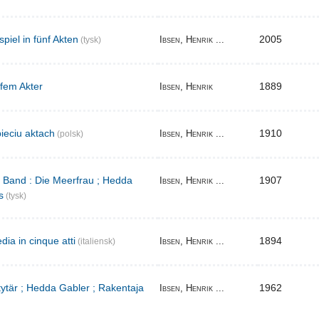
iel in fünf Akten
2005
Ibsen, Henrik ...
(tysk)
 fem Akter
1889
Ibsen, Henrik
ieciu aktach
1910
Ibsen, Henrik ...
(polsk)
r Band : Die Meerfrau ; Hedda
1907
Ibsen, Henrik ...
s
(tysk)
ia in cinque atti
1894
Ibsen, Henrik ...
(italiensk)
 tytär ; Hedda Gabler ; Rakentaja
1962
Ibsen, Henrik ...