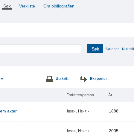
Søk
Verkliste
Om bibliografien
Søk
Søketips
Nullstill
e
Utskrift
Eksporter
>>
Forfatter/person
År
 fem akter
1888
Ibsen, Henrik
2005
Ibsen, Henrik ...