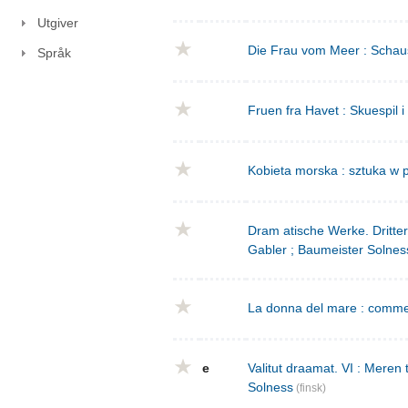
Utgiver
Die Frau vom Meer : Schausp
Språk
Fruen fra Havet : Skuespil i
Kobieta morska : sztuka w p
Dram atische Werke. Dritte
Gabler ; Baumeister Solnes
La donna del mare : commed
e
Valitut draamat. VI : Meren
Solness
(finsk)