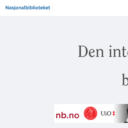
Den int
b