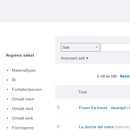
Søk
Avgrens søket
Avansert søk ▾
Materialtyper
Nest
1–10 av 192
År
Forfatter/person
Tittel
Omtalt navn
Fruen fra havet : skuespil i
Omtalt sted
Omtalt verk
La donna del mare
(italiensk)
Form/genre