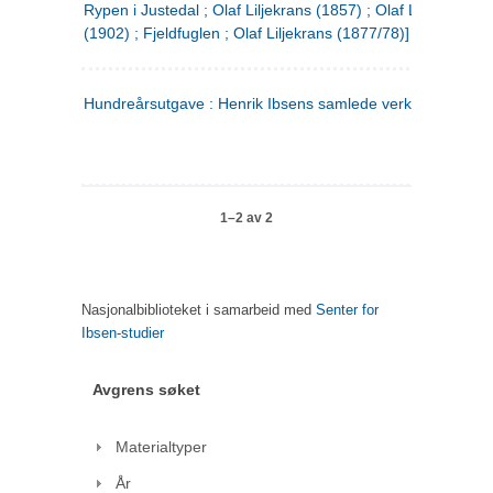
Rypen i Justedal ; Olaf Liljekrans (1857) ; Olaf Liljekrans
(1902) ; Fjeldfuglen ; Olaf Liljekrans (1877/78)]
Hundreårsutgave : Henrik Ibsens samlede verker. 3
1–2 av 2
Nasjonalbiblioteket i samarbeid med
Senter for
Ibsen-studier
Avgrens søket
Materialtyper
År