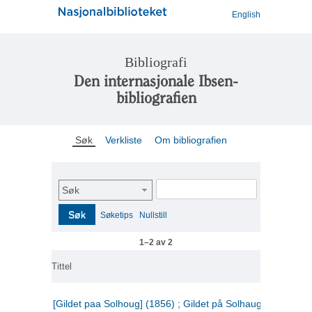
English
Bibliografi
Den internasjonale Ibsen-
bibliografien
Søk
Verkliste
Om bibliografien
Søk
Søk
Søketips
Nullstill
1–2 av 2
Tittel
[Gildet paa Solhoug] (1856) ; Gildet på Solhaug (1883) ;