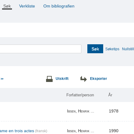
Søk
Verkliste
Om bibliografien
Søk
Søketips
Nullstill
e
Utskrift
Eksporter
>>
Forfatter/person
År
1978
Ibsen, Henrik ...
me en trois actes
1990
Ibsen, Henrik ...
(fransk)