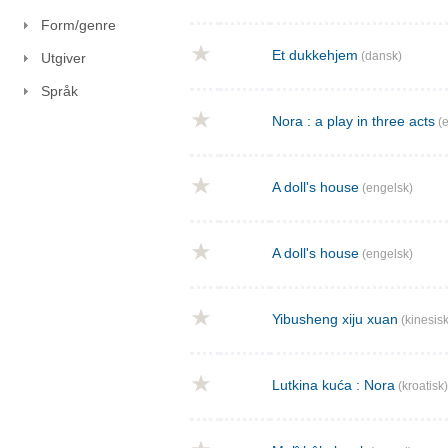
Form/genre
Et dukkehjem
(dansk)
Utgiver
Språk
Nora : a play in three acts
(e
A doll's house
(engelsk)
A doll's house
(engelsk)
Yibusheng xiju xuan
(kinesisk
Lutkina kuća : Nora
(kroatisk)