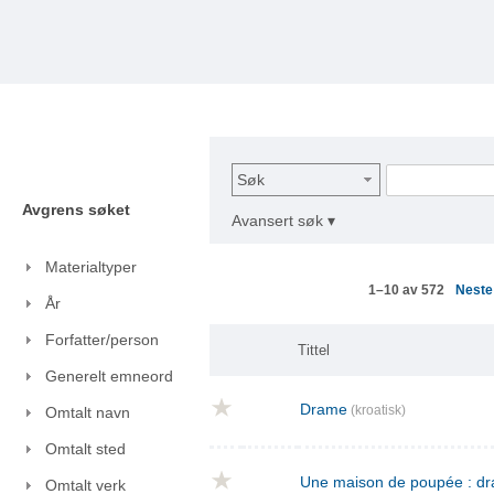
Søk
Avgrens søket
Avansert søk ▾
Materialtyper
Nest
1–10 av 572
År
Forfatter/person
Tittel
Generelt emneord
Drame
(kroatisk)
Omtalt navn
Omtalt sted
Une maison de poupée : dra
Omtalt verk