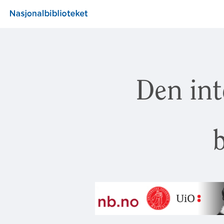
Den int
b