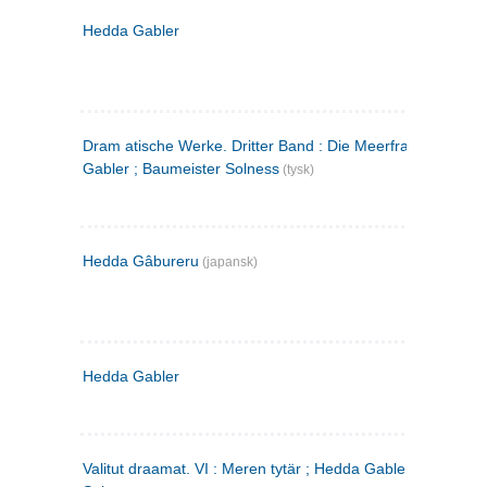
Hedda Gabler
Dram atische Werke. Dritter Band : Die Meerfrau ; Hedda
Gabler ; Baumeister Solness
(tysk)
Hedda Gâbureru
(japansk)
Hedda Gabler
Valitut draamat. VI : Meren tytär ; Hedda Gabler ; Rakentaj