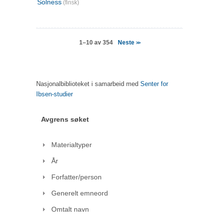
Solness
(finsk)
Neste
1–10 av 354
>>
Nasjonalbiblioteket i samarbeid med
Senter for
Ibsen-studier
Avgrens søket
Materialtyper
År
Forfatter/person
Generelt emneord
Omtalt navn