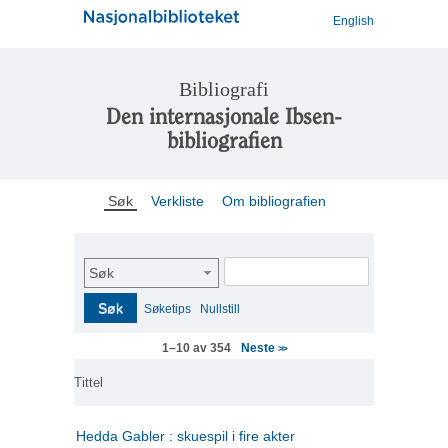
English
Bibliografi
Den internasjonale Ibsen-
bibliografien
Søk
Verkliste
Om bibliografien
Søk
Søk
Søketips
Nullstill
Neste
1–10 av 354
>>
Tittel
Hedda Gabler : skuespil i fire akter