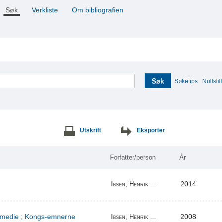
Søk
Verkliste
Om bibliografien
Søk
Søketips
Nullstill
Utskrift
Eksporter
Forfatter/person
År
2014
Ibsen, Henrik ...
komedie ; Kongs-emnerne
2008
Ibsen, Henrik ...