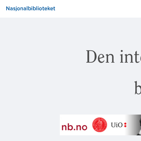
Den int
b