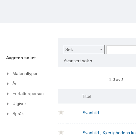
Søk
Avgrens søket
Avansert søk ▾
Materialtyper
1–3 av 3
År
Forfatter/person
Tittel
Utgiver
Svanhild
Språk
Svanhild ; Kjærlighedens 