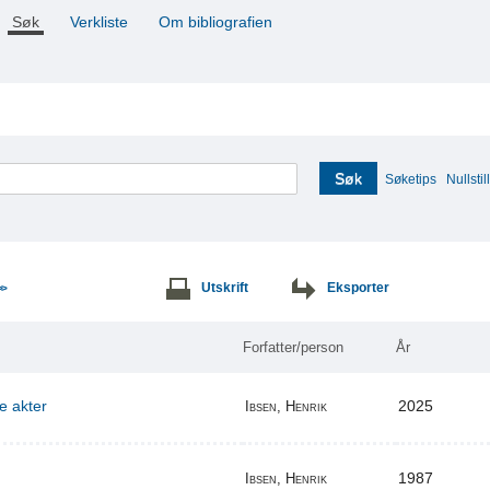
Søk
Verkliste
Om bibliografien
Søk
Søketips
Nullstill
Utskrift
Eksporter
>>
Forfatter/person
År
re akter
2025
Ibsen, Henrik
1987
Ibsen, Henrik