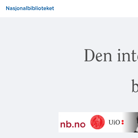
Den int
b