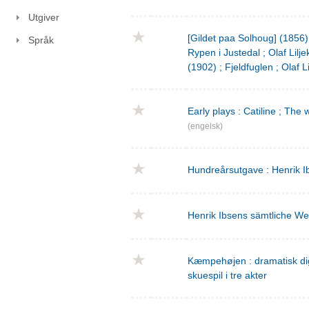
Utgiver
[Gildet paa Solhoug] (1856)
Språk
Rypen i Justedal ; Olaf Lilje
(1902) ; Fjeldfuglen ; Olaf L
Early plays : Catiline ; The 
(engelsk)
Hundreårsutgave : Henrik I
Henrik Ibsens sämtliche We
Kæmpehøjen : dramatisk digtn
skuespil i tre akter