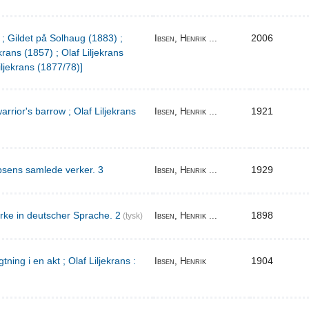
 ; Gildet på Solhaug (1883) ;
2006
Ibsen, Henrik ...
krans (1857) ; Olaf Liljekrans
iljekrans (1877/78)]
warrior's barrow ; Olaf Liljekrans
1921
Ibsen, Henrik ...
bsens samlede verker. 3
1929
Ibsen, Henrik ...
rke in deutscher Sprache. 2
1898
Ibsen, Henrik ...
(tysk)
ing i en akt ; Olaf Liljekrans :
1904
Ibsen, Henrik