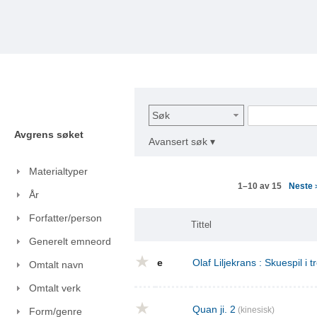
Søk
Avgrens søket
Avansert søk ▾
Materialtyper
Neste
1–10 av 15
År
Forfatter/person
Tittel
Generelt emneord
e
Olaf Liljekrans : Skuespil i t
Omtalt navn
Omtalt verk
Quan ji. 2
(kinesisk)
Form/genre