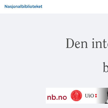
Den int
b