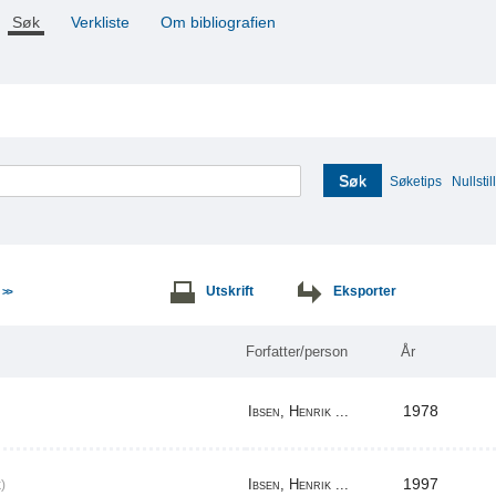
Søk
Verkliste
Om bibliografien
Søk
Søketips
Nullstill
e
Utskrift
Eksporter
>>
Forfatter/person
År
1978
Ibsen, Henrik ...
1997
Ibsen, Henrik ...
)