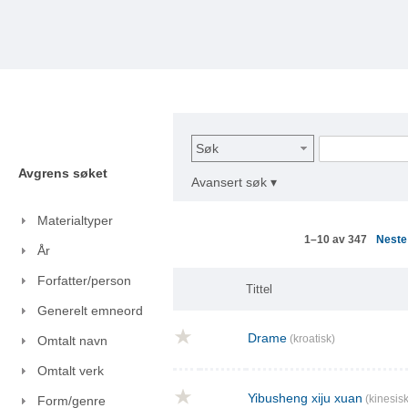
Søk
Avgrens søket
Avansert søk ▾
Materialtyper
Nest
1–10 av 347
År
Forfatter/person
Tittel
Generelt emneord
Drame
(kroatisk)
Omtalt navn
Omtalt verk
Yibusheng xiju xuan
(kinesisk
Form/genre