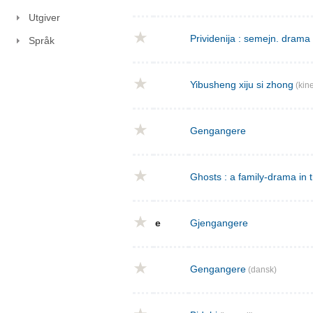
Utgiver
Prividenija : semejn. drama 
Språk
Yibusheng xiju si zhong
(kine
Gengangere
Ghosts : a family-drama in 
e
Gjengangere
Gengangere
(dansk)