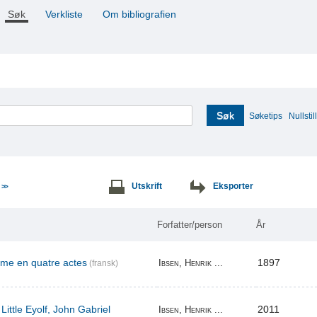
Søk
Verkliste
Om bibliografien
Søk
Søketips
Nullstill
e
Utskrift
Eksporter
>>
Forfatter/person
År
ame en quatre actes
1897
Ibsen, Henrik ...
(fransk)
Little Eyolf, John Gabriel
2011
Ibsen, Henrik ...