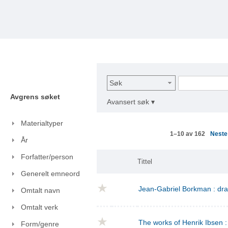
Søk
Avgrens søket
Avansert søk ▾
Materialtyper
Nest
1–10 av 162
År
Forfatter/person
Tittel
Generelt emneord
Jean-Gabriel Borkman : dr
Omtalt navn
Omtalt verk
The works of Henrik Ibsen : 
Form/genre