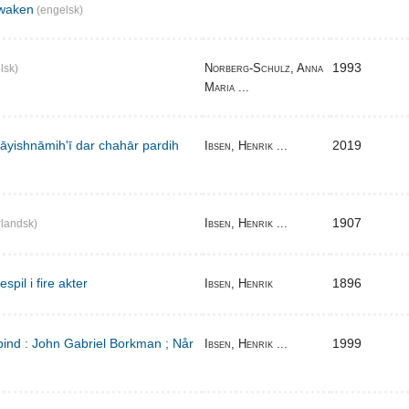
waken
(engelsk)
1993
Norberg-Schulz, Anna
lsk)
Maria ...
̄yishnāmihʹī dar chahār pardih
2019
Ibsen, Henrik ...
1907
Ibsen, Henrik ...
landsk)
pil i fire akter
1896
Ibsen, Henrik
bind : John Gabriel Borkman ; Når
1999
Ibsen, Henrik ...