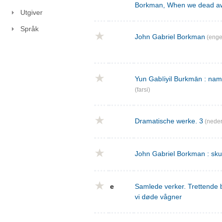
Borkman, When we dead a
Utgiver
Språk
John Gabriel Borkman
(enge
Yun Gabīiyil Burkmān : nama
(farsi)
Dramatische werke. 3
(neder
John Gabriel Borkman : skues
e
Samlede verker. Trettende 
vi døde vågner