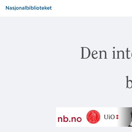
Den int
b